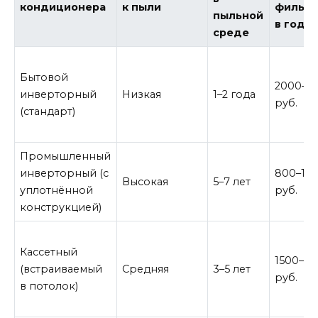
кондиционера
к пыли
фильтр
пыльной
в год
среде
Бытовой
2000–4
инверторный
Низкая
1–2 года
руб.
(стандарт)
Промышленный
инверторный (с
800–15
Высокая
5–7 лет
уплотнённой
руб.
конструкцией)
Кассетный
1500–3
(встраиваемый
Средняя
3–5 лет
руб.
в потолок)