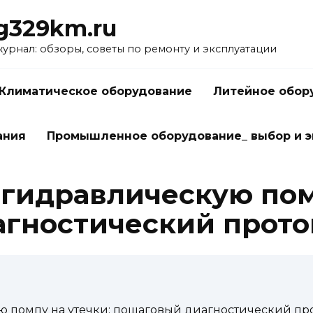
g329km.ru
рнал: обзоры, советы по ремонту и эксплуатации
Климатическое оборудование
Литейное обор
ания
Промышленное оборудование_ выбор и э
 гидравлическую пом
гностический прото
ю помпу на утечки: пошаговый диагностический пр