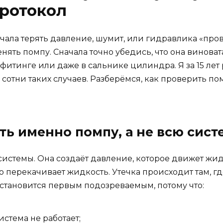
ротокол
чала терять давление, шумит, или гидравлика «про
енять помпу. Сначала точно убедись, что она винова
, фитинге или даже в сальнике цилиндра. Я за 15 ле
тни таких случаев. Разберёмся, как проверить пом
ь именно помпу, а не всю сист
истемы. Она создаёт давление, которое движет жид
о перекачивает жидкость. Утечка происходит там, гд
 становится первым подозреваемым, потому что:
стема не работает;