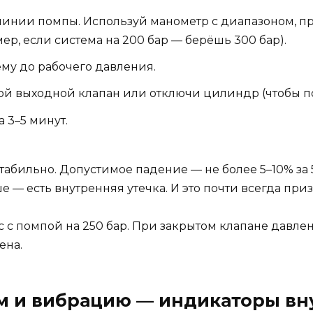
линии помпы. Используй манометр с диапазоном, 
р, если система на 200 бар — берёшь 300 бар).
ему до рабочего давления.
й выходной клапан или отключи цилиндр (чтобы пом
 3–5 минут.
абильно. Допустимое падение — не более 5–10% за 5 
 — есть внутренняя утечка. И это почти всегда при
с помпой на 250 бар. При закрытом клапане давление
ена.
ум и вибрацию — индикаторы вн