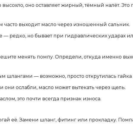
высохло, оно оставляет жирный, тёмный налёт. Это пр
ам часто выходит масло через изношенный сальник.
е — редко, но бывает при гидравлических ударах и
пешите менять помпу. Определи, откуда именно вых
м шлангами — возможно, просто открутилась гайка 
 они ослабли, масло может вытекать через щель.
аслом, это почти всегда признак износа.
огай её. Замени шланг, фитинг или прокладку. Помпа