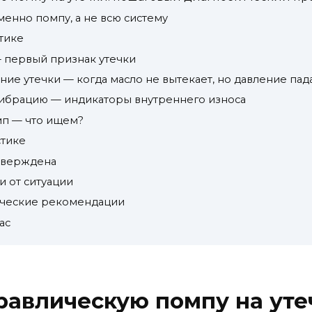
енно помпу, а не всю систему
стике
— первый признак утечки
ние утечки — когда масло не вытекает, но давление пад
вибрацию — индикаторы внутреннего износа
мп — что ищем?
стике
дтверждена
и от ситуации
ические рекомендации
ас
равлическую помпу на уте