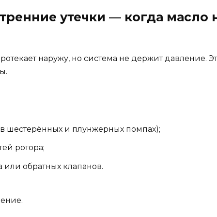
утренние утечки — когда масло н
отекает наружу, но система не держит давление. Это
ы.
в шестерённых и плунжерных помпах);
ей ротора;
 или обратных клапанов.
ение.