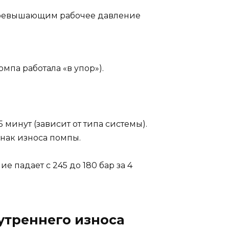
превышающим рабочее давление
па работала «в упор»).
минут (зависит от типа системы).
знак износа помпы.
 падает с 245 до 180 бар за 4
утреннего износа