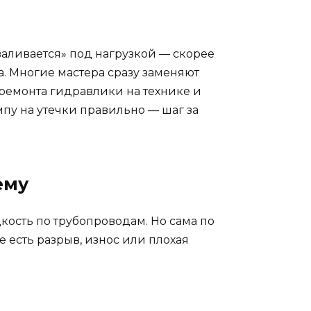
валивается» под нагрузкой — скорее
та. Многие мастера сразу заменяют
т ремонта гидравлики на технике и
пу на утечки правильно — шаг за
ему
кость по трубопроводам. Но сама по
е есть разрыв, износ или плохая