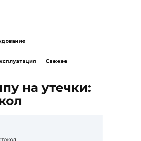
удование
ксплуатация
Свежее
пу на утечки:
кол
отокол