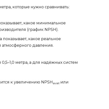
етра, которые нужно сравнивать:
а показывает, какое минимальное
роизводителя (график NPSH).
а показывает, какое реальное
 и атмосферного давления.
0,5–1,0 метра, а для надёжных систем
дится к увеличению NPSH
или
avail