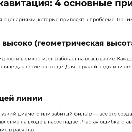
кавитация: 4 основные пр
мя сценариями, которые приводят к проблеме. По
м высоко (геометрическая высот
дкости в ёмкости, он работает на всасывание. Кажд
меньше давление на входе. Для горячей воды или л
ющей линии
 узкий диаметр или забитый фильтр — всё это созд
вление на входе в насос падает. Частая ошибка: ста
ие в расчётах.