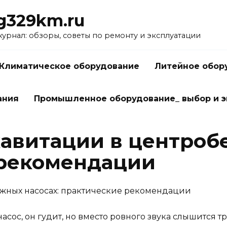
g329km.ru
рнал: обзоры, советы по ремонту и эксплуатации
Климатическое оборудование
Литейное обор
ания
Промышленное оборудование_ выбор и э
кавитации в центроб
 рекомендации
асос, он гудит, но вместо ровного звука слышится т