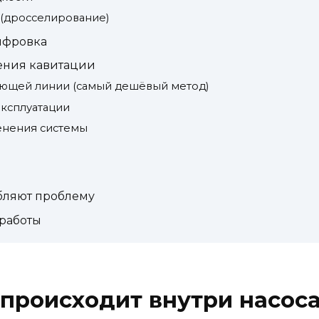
 (дросселирование)
ифровка
ения кавитации
ающей линии (самый дешёвый метод)
эксплуатации
енения системы
бляют проблему
 работы
 происходит внутри насос