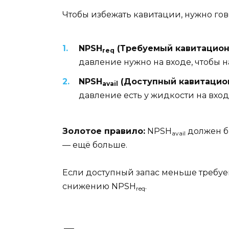
Чтобы избежать кавитации, нужно гов
NPSH
(Требуемый кавитацион
req
давление нужно на входе, чтобы н
NPSH
(Доступный кавитацио
avail
давление есть у жидкости на вход
Золотое правило:
NPSH
должен б
avail
— ещё больше.
Если доступный запас меньше требуе
снижению NPSH
.
req