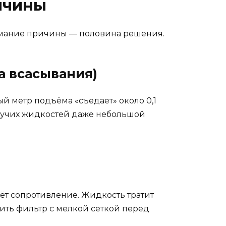
ичины
нимание причины — половина решения.
а всасывания)
ый метр подъёма «съедает» около 0,1
етучих жидкостей даже небольшой
аёт сопротивление. Жидкость тратит
вить фильтр с мелкой сеткой перед