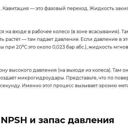
 Кавитация — это фазовый переход. Жидкость закипае
 на входе в рабочее колесо (в зоне всасывания). Там
ть растёт — там падает давление. Если давление в 
 при 20°C это около 0,023 бар абс.), жидкость мгно
зону высокого давления (на выходе из колеса). Там 
создаёт микрогидроудары. Представьте, что по пов
екунду. Именно этот процесс вызывает эрозию мет
 NPSH и запас давления