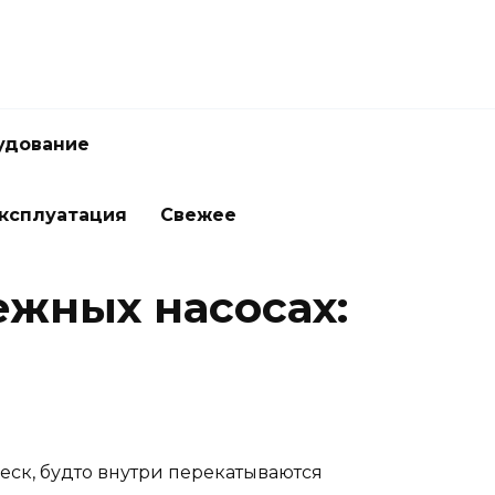
удование
ксплуатация
Свежее
ежных насосах:
реск, будто внутри перекатываются