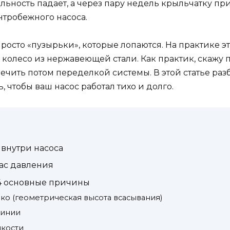
льность падает, а через пару недель крыльчатку пр
нтробежного насоса.
росто «пузырьки», которые лопаются. На практике э
колесо из нержавеющей стали. Как практик, скажу 
лечить потом переделкой системы. В этой статье разб
ь, чтобы ваш насос работал тихо и долго.
 внутри насоса
ас давления
 4 основные причины
око (геометрическая высота всасывания)
линии
дкости